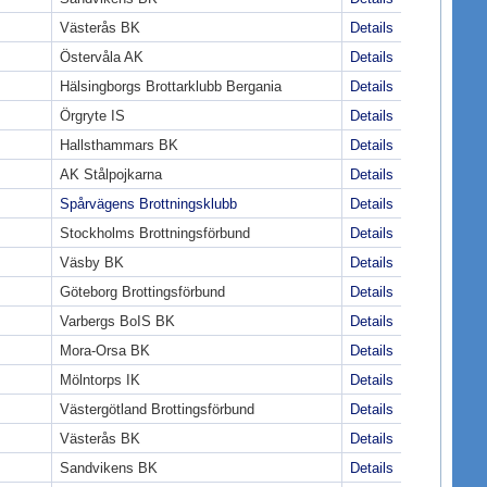
Västerås BK
Details
Östervåla AK
Details
Hälsingborgs Brottarklubb Bergania
Details
Örgryte IS
Details
Hallsthammars BK
Details
AK Stålpojkarna
Details
Spårvägens Brottningsklubb
Details
Stockholms Brottningsförbund
Details
Väsby BK
Details
Göteborg Brottingsförbund
Details
Varbergs BoIS BK
Details
Mora-Orsa BK
Details
Mölntorps IK
Details
Västergötland Brottingsförbund
Details
Västerås BK
Details
Sandvikens BK
Details