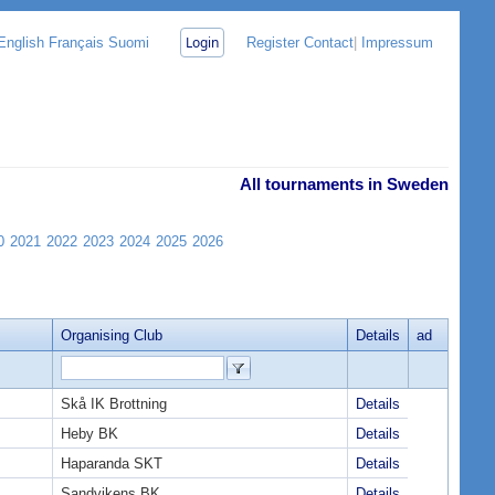
Login
English
Français
Suomi
Register
Contact
|
Impressum
All tournaments in Sweden
0
2021
2022
2023
2024
2025
2026
Organising Club
Details
ad
Skå IK Brottning
Details
Heby BK
Details
Haparanda SKT
Details
Sandvikens BK
Details