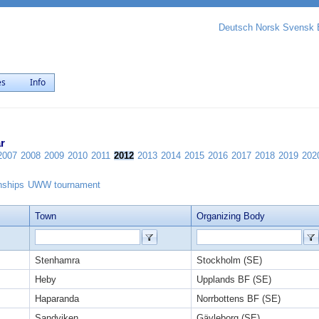
Deutsch
Norsk
Svensk
es
Info
r
2007
2008
2009
2010
2011
2012
2013
2014
2015
2016
2017
2018
2019
202
nships
UWW tournament
Town
Organizing Body
Stenhamra
Stockholm (SE)
Heby
Upplands BF (SE)
Haparanda
Norrbottens BF (SE)
Sandviken
Gävleborg (SE)