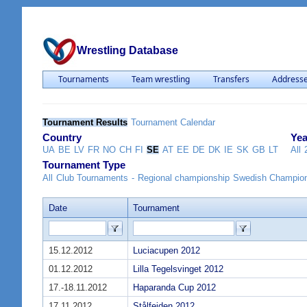
Wrestling Database
Tournaments
Team wrestling
Transfers
Address
Tournament Results
Tournament Calendar
Country
Yea
UA
BE
LV
FR
NO
CH
FI
SE
AT
EE
DE
DK
IE
SK
GB
LT
All
Tournament Type
All
Club Tournaments
-
Regional championship
Swedish Champio
Date
Tournament
15.12.2012
Luciacupen 2012
01.12.2012
Lilla Tegelsvinget 2012
17.-18.11.2012
Haparanda Cup 2012
17.11.2012
Stålfejden 2012