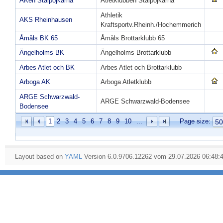
AKen Stålpojkarna
Atletklubben Stålpojkarna
Athletik
AKS Rheinhausen
Kraftsportv.Rheinh./Hochemmerich
Åmåls BK 65
Åmåls Brottarklubb 65
Ängelholms BK
Ängelholms Brottarklubb
Arbes Atlet och BK
Arbes Atlet och Brottarklubb
Arboga AK
Arboga Atletklubb
ARGE Schwarzwald-
ARGE Schwarzwald-Bodensee
Bodensee
1
2
3
4
5
6
7
8
9
10
...
Page size:
Layout based on
YAML
Version 6.0.9706.12262 vom 29.07.2026 06:48: