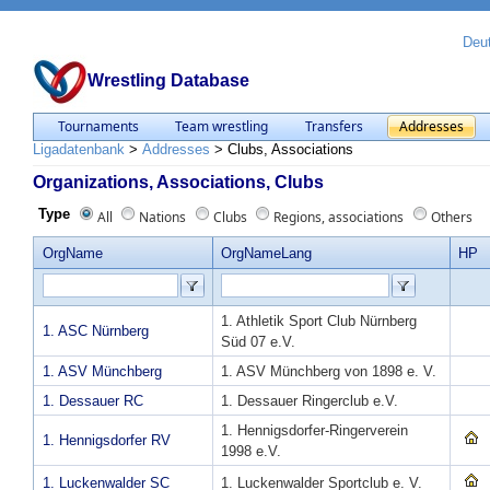
Deu
Wrestling Database
Tournaments
Team wrestling
Transfers
Addresses
Ligadatenbank
>
Addresses
>
Clubs, Associations
Organizations, Associations, Clubs
Type
All
Nations
Clubs
Regions, associations
Others
OrgName
OrgNameLang
HP
1. Athletik Sport Club Nürnberg
1. ASC Nürnberg
Süd 07 e.V.
1. ASV Münchberg
1. ASV Münchberg von 1898 e. V.
1. Dessauer RC
1. Dessauer Ringerclub e.V.
1. Hennigsdorfer-Ringerverein
1. Hennigsdorfer RV
1998 e.V.
1. Luckenwalder SC
1. Luckenwalder Sportclub e. V.