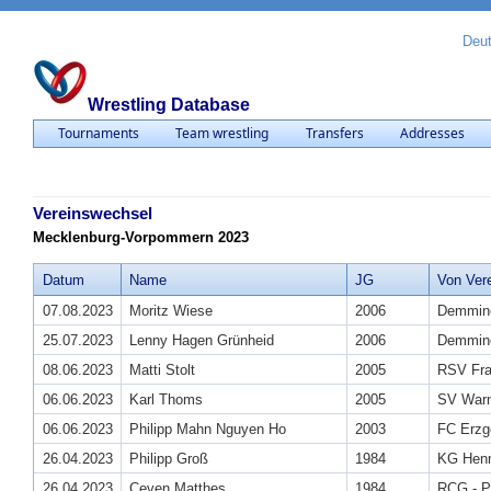
Deu
Wrestling Database
Tournaments
Team wrestling
Transfers
Addresses
Vereinswechsel
Mecklenburg-Vorpommern 2023
Datum
Name
JG
Von Ver
07.08.2023
Moritz Wiese
2006
Demmin
25.07.2023
Lenny Hagen Grünheid
2006
Demmin
08.06.2023
Matti Stolt
2005
RSV Fra
06.06.2023
Karl Thoms
2005
SV War
06.06.2023
Philipp Mahn Nguyen Ho
2003
FC Erzg
26.04.2023
Philipp Groß
1984
KG Henn
26.04.2023
Ceven Matthes
1984
RCG - 