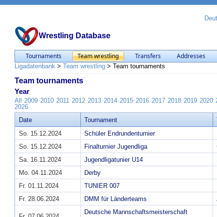
Deu
Wrestling Database
Tournaments
Team wrestling
Transfers
Addresses
Ligadatenbank
>
Team wrestling
>
Team tournaments
Team tournaments
Year
All
2009
2010
2011
2012
2013
2014
2015
2016
2017
2018
2019
2020
2026
Date
Tournament
So. 15.12.2024
Schüler Endrundenturnier
So. 15.12.2024
Finalturnier Jugendliga
Sa. 16.11.2024
Jugendligatunier U14
Mo. 04.11.2024
Derby
Fr. 01.11.2024
TUNIER 007
Fr. 28.06.2024
DMM für Länderteams
Deutsche Mannschaftsmeisterschaft
Fr. 07.06.2024