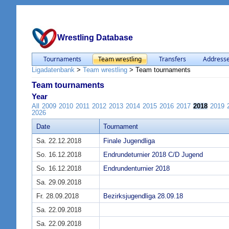
Wrestling Database
Tournaments
Team wrestling
Transfers
Address
Ligadatenbank
>
Team wrestling
>
Team tournaments
Team tournaments
Year
All
2009
2010
2011
2012
2013
2014
2015
2016
2017
2018
2019
2026
Date
Tournament
Sa. 22.12.2018
Finale Jugendliga
So. 16.12.2018
Endrundeturnier 2018 C/D Jugend
So. 16.12.2018
Endrundenturnier 2018
Sa. 29.09.2018
Fr. 28.09.2018
Bezirksjugendliga 28.09.18
Sa. 22.09.2018
Sa. 22.09.2018