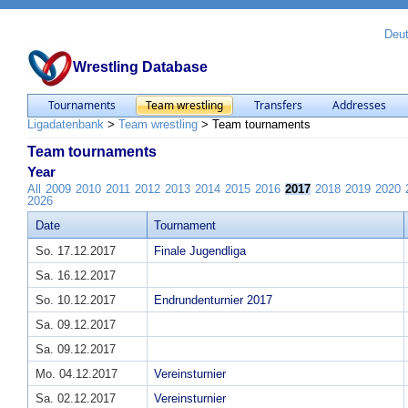
Deu
Wrestling Database
Tournaments
Team wrestling
Transfers
Addresses
Ligadatenbank
>
Team wrestling
>
Team tournaments
Team tournaments
Year
All
2009
2010
2011
2012
2013
2014
2015
2016
2017
2018
2019
2020
2026
Date
Tournament
So. 17.12.2017
Finale Jugendliga
Sa. 16.12.2017
So. 10.12.2017
Endrundenturnier 2017
Sa. 09.12.2017
Sa. 09.12.2017
Mo. 04.12.2017
Vereinsturnier
Sa. 02.12.2017
Vereinsturnier