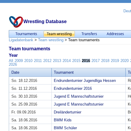
Deu
Wrestling Database
Tournaments
Team wrestling
Transfers
Addresses
Ligadatenbank
>
Team wrestling
>
Team tournaments
Team tournaments
Year
All
2009
2010
2011
2012
2013
2014
2015
2016
2017
2018
2019
2020
2026
Date
Tournament
T
So. 18.12.2016
Endrundenturnier Jugendliga Hessen
R
So. 11.12.2016
Endrundenturnier 2016
K
So. 30.10.2016
Jugend E Mannschaftsturnier
H
So. 25.09.2016
Jugend E Mannschaftsturnier
K
Fr. 09.09.2016
Dreiländerturnier
B
Sa. 18.06.2016
BMM Kids
K
Sa. 18.06.2016
BMM Schüler
K