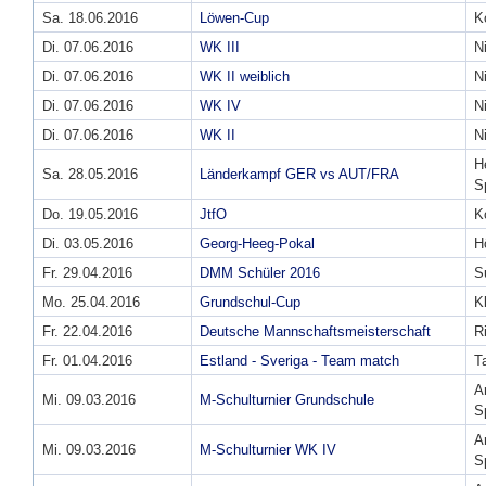
Sa. 18.06.2016
Löwen-Cup
K
Di. 07.06.2016
WK III
N
Di. 07.06.2016
WK II weiblich
N
Di. 07.06.2016
WK IV
N
Di. 07.06.2016
WK II
N
H
Sa. 28.05.2016
Länderkampf GER vs AUT/FRA
S
Do. 19.05.2016
JtfO
K
Di. 03.05.2016
Georg-Heeg-Pokal
H
Fr. 29.04.2016
DMM Schüler 2016
S
Mo. 25.04.2016
Grundschul-Cup
K
Fr. 22.04.2016
Deutsche Mannschaftsmeisterschaft
R
Fr. 01.04.2016
Estland - Sveriga - Team match
Ta
A
Mi. 09.03.2016
M-Schulturnier Grundschule
S
A
Mi. 09.03.2016
M-Schulturnier WK IV
S