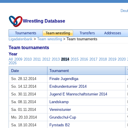
Deu
Wrestling Database
Tournaments
Team wrestling
Transfers
Addresses
Ligadatenbank
>
Team wrestling
>
Team tournaments
Team tournaments
Year
All
2009
2010
2011
2012
2013
2014
2015
2016
2017
2018
2019
2020
2026
Date
Tournament
So. 28.12.2014
Finale Jugendliga
So. 14.12.2014
Endrundenturnier 2014
So. 30.11.2014
Jugend E Mannschaftsturnier 2014
Sa. 08.11.2014
Landskamp
Sa. 01.11.2014
Vereinstunier
Mo. 20.10.2014
Grundschul-Cup
Sa. 18.10.2014
Fyrstads B2