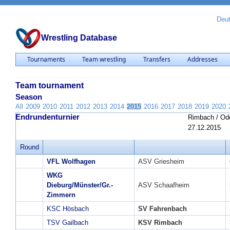
Deu
Wrestling Database
Tournaments
Team wrestling
Transfers
Addresses
Team tournament
Season
All
2009
2010
2011
2012
2013
2014
2015
2016
2017
2018
2019
2020
Endrundenturnier
Rimbach / Ode
27.12.2015
Round
VFL Wolfhagen
ASV Griesheim
WKG
Dieburg/Münster/Gr.-
ASV Schaafheim
Zimmern
KSC Hösbach
SV Fahrenbach
TSV Gailbach
KSV Rimbach