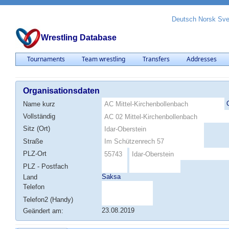
Deutsch
Norsk
Sv
Wrestling Database
Tournaments
Team wrestling
Transfers
Addresses
Organisationsdaten
Name kurz
Vollständig
Sitz (Ort)
Straße
PLZ-Ort
PLZ - Postfach
Saksa
Land
Telefon
Telefon2 (Handy)
23.08.2019
Geändert am: