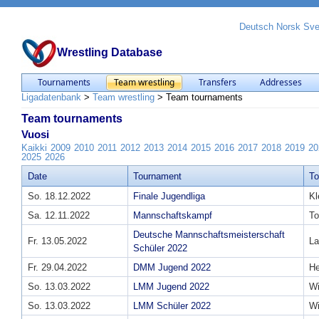
Deutsch
Norsk
Sv
Wrestling Database
Tournaments
Team wrestling
Transfers
Addresses
Ligadatenbank
>
Team wrestling
>
Team tournaments
Team tournaments
Vuosi
Kaikki
2009
2010
2011
2012
2013
2014
2015
2016
2017
2018
2019
20
2025
2026
Date
Tournament
T
So. 18.12.2022
Finale Jugendliga
Kl
Sa. 12.11.2022
Mannschaftskampf
To
Deutsche Mannschaftsmeisterschaft
Fr. 13.05.2022
La
Schüler 2022
Fr. 29.04.2022
DMM Jugend 2022
He
So. 13.03.2022
LMM Jugend 2022
W
So. 13.03.2022
LMM Schüler 2022
W