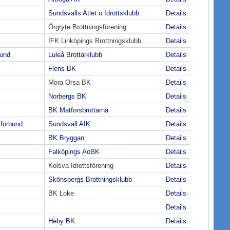
Sundsvalls Atlet o Idrottsklubb
Details
Örgryte Brottningsförening
Details
IFK Linköpings Brottningsklubb
Details
bund
Luleå Brottarklubb
Details
Flens BK
Details
Mora Orsa BK
Details
Norbergs BK
Details
BK Matforsbrottarna
Details
sförbund
Sundsvall AIK
Details
BK Bryggan
Details
Falköpings AoBK
Details
Kolsva Idrottsförening
Details
Skönsbergs Brottningsklubb
Details
BK Loke
Details
Details
Heby BK
Details