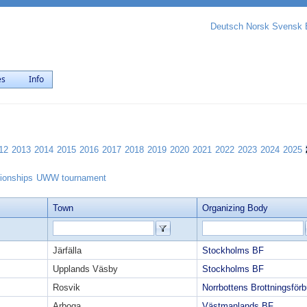
Deutsch
Norsk
Svensk
es
Info
12
2013
2014
2015
2016
2017
2018
2019
2020
2021
2022
2023
2024
2025
ionships
UWW tournament
Town
Organizing Body
Järfälla
Stockholms BF
Upplands Väsby
Stockholms BF
Rosvik
Norrbottens Brottningsför
Arboga
Västmanlands BF