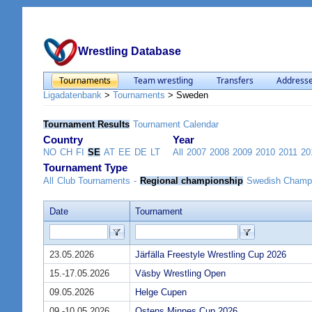
Wrestling Database
Tournaments
Team wrestling
Transfers
Address
Ligadatenbank
>
Tournaments
>
Sweden
Tournament Results
Tournament Calendar
Country
Year
NO
CH
FI
SE
AT
EE
DE
LT
All
2007
2008
2009
2010
2011
20
Tournament Type
All
Club Tournaments
-
Regional championship
Swedish Champ
Date
Tournament
23.05.2026
Järfälla Freestyle Wrestling Cup 2026
15.-17.05.2026
Väsby Wrestling Open
09.05.2026
Helge Cupen
09.-10.05.2026
Ostens Minnes Cup 2026