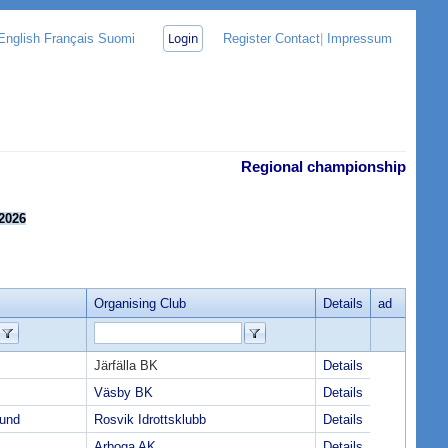
Login
English
Français
Suomi
Register
Contact
|
Impressum
Regional championship
2026
Organising Club
Details
ad
Järfälla BK
Details
Väsby BK
Details
bund
Rosvik Idrottsklubb
Details
Arboga AK
Details