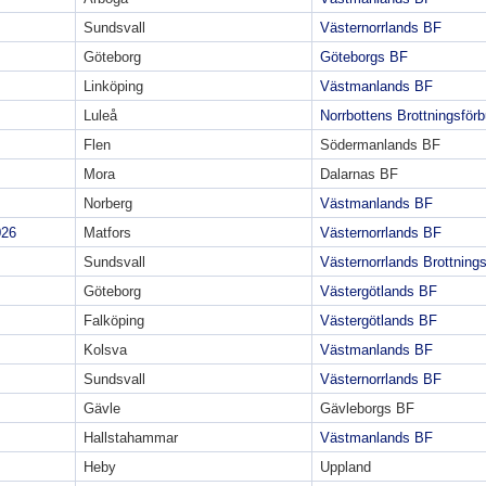
Sundsvall
Västernorrlands BF
Göteborg
Göteborgs BF
Linköping
Västmanlands BF
Luleå
Norrbottens Brottningsför
Flen
Södermanlands BF
Mora
Dalarnas BF
Norberg
Västmanlands BF
026
Matfors
Västernorrlands BF
Sundsvall
Västernorrlands Brottning
Göteborg
Västergötlands BF
Falköping
Västergötlands BF
Kolsva
Västmanlands BF
Sundsvall
Västernorrlands BF
Gävle
Gävleborgs BF
Hallstahammar
Västmanlands BF
Heby
Uppland