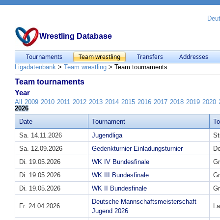
Deu
Wrestling Database
Tournaments
Team wrestling
Transfers
Addresses
Ligadatenbank
>
Team wrestling
>
Team tournaments
Team tournaments
Year
All
2009
2010
2011
2012
2013
2014
2015
2016
2017
2018
2019
2020
2026
Date
Tournament
T
Sa. 14.11.2026
Jugendliga
St
Sa. 12.09.2026
Gedenkturnier Einladungsturnier
D
Di. 19.05.2026
WK IV Bundesfinale
Gr
Di. 19.05.2026
WK III Bundesfinale
Gr
Di. 19.05.2026
WK II Bundesfinale
Gr
Deutsche Mannschaftsmeisterschaft
Fr. 24.04.2026
La
Jugend 2026