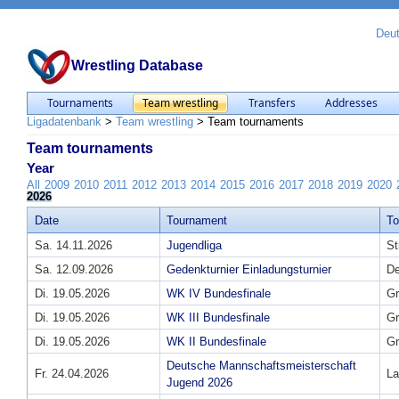
Deu
Wrestling Database
Tournaments
Team wrestling
Transfers
Addresses
Ligadatenbank
>
Team wrestling
>
Team tournaments
Team tournaments
Year
All
2009
2010
2011
2012
2013
2014
2015
2016
2017
2018
2019
2020
2026
Date
Tournament
T
Sa. 14.11.2026
Jugendliga
St
Sa. 12.09.2026
Gedenkturnier Einladungsturnier
D
Di. 19.05.2026
WK IV Bundesfinale
Gr
Di. 19.05.2026
WK III Bundesfinale
Gr
Di. 19.05.2026
WK II Bundesfinale
Gr
Deutsche Mannschaftsmeisterschaft
Fr. 24.04.2026
La
Jugend 2026