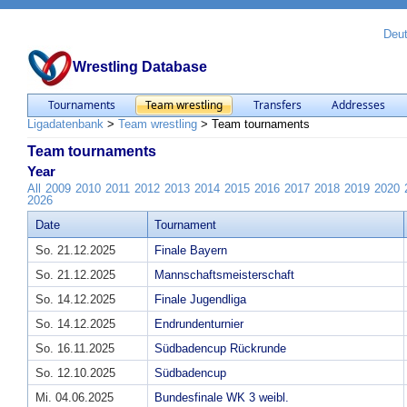
Deu
Wrestling Database
Tournaments
Team wrestling
Transfers
Addresses
Ligadatenbank
>
Team wrestling
>
Team tournaments
Team tournaments
Year
All
2009
2010
2011
2012
2013
2014
2015
2016
2017
2018
2019
2020
2026
Date
Tournament
So. 21.12.2025
Finale Bayern
So. 21.12.2025
Mannschaftsmeisterschaft
So. 14.12.2025
Finale Jugendliga
So. 14.12.2025
Endrundenturnier
So. 16.11.2025
Südbadencup Rückrunde
So. 12.10.2025
Südbadencup
Mi. 04.06.2025
Bundesfinale WK 3 weibl.