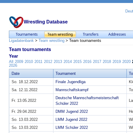
Deu
Wrestling Database
Tournaments
Team wrestling
Transfers
Addresses
Ligadatenbank
>
Team wrestling
>
Team tournaments
Team tournaments
Year
All
2009
2010
2011
2012
2013
2014
2015
2016
2017
2018
2019
2020
2026
Date
Tournament
T
So. 18.12.2022
Finale Jugendliga
Kl
Sa. 12.11.2022
Mannschaftskampf
To
Deutsche Mannschaftsmeisterschaft
Fr. 13.05.2022
La
Schüler 2022
Fr. 29.04.2022
DMM Jugend 2022
He
So. 13.03.2022
LMM Jugend 2022
W
So. 13.03.2022
LMM Schüler 2022
W