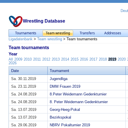
Deu
Wrestling Database
Tournaments
Team wrestling
Transfers
Addresses
Ligadatenbank
>
Team wrestling
>
Team tournaments
Team tournaments
Year
All
2009
2010
2011
2012
2013
2014
2015
2016
2017
2018
2019
2020
2026
Date
Tournament
Sa. 30.11.2019
Jugendliga
Sa. 23.11.2019
DMM Frauen 2019
Sa. 24.08.2019
8.Peter Weidemann Gedenkturnier
Sa. 24.08.2019
8. Peter Weidemann Gedenkturnier
Sa. 13.07.2019
Georg-Heeg-Pokal
Sa. 13.07.2019
Bezirkspokal
Sa. 29.06.2019
NBRV Pokalturnier 2019