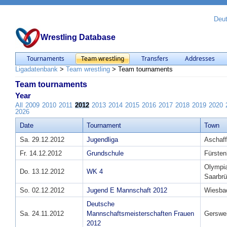
Deu
Wrestling Database
Tournaments
Team wrestling
Transfers
Addresses
Ligadatenbank
>
Team wrestling
>
Team tournaments
Team tournaments
Year
All
2009
2010
2011
2012
2013
2014
2015
2016
2017
2018
2019
2020
2026
Date
Tournament
Town
Sa. 29.12.2012
Jugendliga
Aschaf
Fr. 14.12.2012
Grundschule
Fürste
Olympia
Do. 13.12.2012
WK 4
Saarbr
So. 02.12.2012
Jugend E Mannschaft 2012
Wiesba
Deutsche
Sa. 24.11.2012
Mannschaftsmeisterschaften Frauen
Gerswei
2012