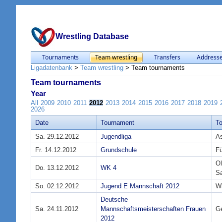
Wrestling Database
Tournaments
Team wrestling
Transfers
Address
Ligadatenbank
>
Team wrestling
>
Team tournaments
Team tournaments
Year
All
2009
2010
2011
2012
2013
2014
2015
2016
2017
2018
2019
2026
Date
Tournament
T
Sa. 29.12.2012
Jugendliga
As
Fr. 14.12.2012
Grundschule
F
Ol
Do. 13.12.2012
WK 4
S
So. 02.12.2012
Jugend E Mannschaft 2012
W
Deutsche
Sa. 24.11.2012
Mannschaftsmeisterschaften Frauen
Ge
2012