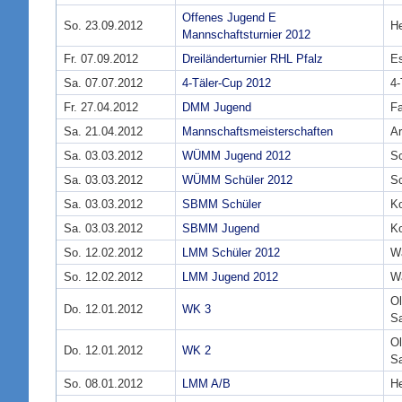
Offenes Jugend E
So. 23.09.2012
He
Mannschaftsturnier 2012
Fr. 07.09.2012
Dreiländerturnier RHL Pfalz
E
Sa. 07.07.2012
4-Täler-Cup 2012
4-
Fr. 27.04.2012
DMM Jugend
Fa
Sa. 21.04.2012
Mannschaftsmeisterschaften
Ar
Sa. 03.03.2012
WÜMM Jugend 2012
Sc
Sa. 03.03.2012
WÜMM Schüler 2012
Sc
Sa. 03.03.2012
SBMM Schüler
Ko
Sa. 03.03.2012
SBMM Jugend
Ko
So. 12.02.2012
LMM Schüler 2012
W
So. 12.02.2012
LMM Jugend 2012
W
Ol
Do. 12.01.2012
WK 3
S
Ol
Do. 12.01.2012
WK 2
S
So. 08.01.2012
LMM A/B
He