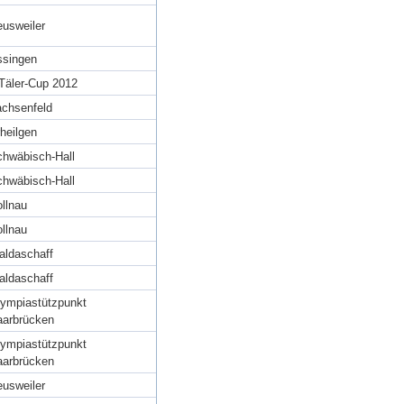
usweiler
ssingen
Täler-Cup 2012
chsenfeld
heilgen
hwäbisch-Hall
hwäbisch-Hall
llnau
llnau
aldaschaff
aldaschaff
ympiastützpunkt
aarbrücken
ympiastützpunkt
aarbrücken
usweiler