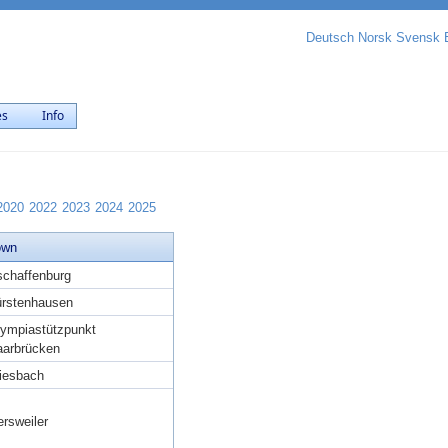
Deutsch
Norsk
Svensk
es
Info
2020
2022
2023
2024
2025
own
chaffenburg
ürstenhausen
ympiastützpunkt
aarbrücken
iesbach
rsweiler