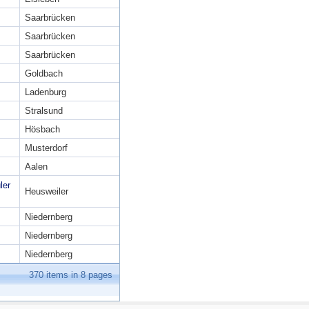
Saarbrücken
Saarbrücken
Saarbrücken
Goldbach
Ladenburg
Stralsund
Hösbach
Musterdorf
Aalen
ler
Heusweiler
Niedernberg
Niedernberg
Niedernberg
370
items in
8
pages