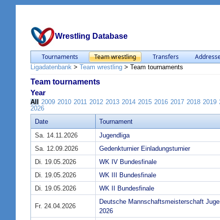
Wrestling Database
Tournaments
Team wrestling
Transfers
Address
Ligadatenbank
>
Team wrestling
>
Team tournaments
Team tournaments
Year
All
2009
2010
2011
2012
2013
2014
2015
2016
2017
2018
2019
2026
Date
Tournament
Sa. 14.11.2026
Jugendliga
Sa. 12.09.2026
Gedenkturnier Einladungsturnier
Di. 19.05.2026
WK IV Bundesfinale
Di. 19.05.2026
WK III Bundesfinale
Di. 19.05.2026
WK II Bundesfinale
Deutsche Mannschaftsmeisterschaft Jug
Fr. 24.04.2026
2026