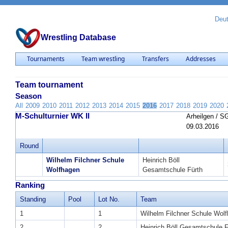
Deu
Wrestling Database
Tournaments
Team wrestling
Transfers
Addresses
Team tournament
Season
All
2009
2010
2011
2012
2013
2014
2015
2016
2017
2018
2019
2020
M-Schulturnier WK II
Arheilgen / S
09.03.2016
Round
Wilhelm Filchner Schule
Heinrich Böll
Wolfhagen
Gesamtschule Fürth
Ranking
Standing
Pool
Lot No.
Team
1
1
Wilhelm Filchner Schule Wol
2
2
Heinrich Böll Gesamtschule F