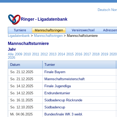
Deutsch
Nor
Ringer - Ligadatenbank
Turniere
Mannschaftsringen
Vereinswechsel
Adresse
Ligadatenbank
>
Mannschaftsringen
>
Mannschaftsturniere
Mannschaftsturniere
Jahr
Alle
2009
2010
2011
2012
2013
2014
2015
2016
2017
2018
2019
2020
2026
Datum
Turnier
So. 21.12.2025
Finale Bayern
So. 21.12.2025
Mannschaftsmeisterschaft
So. 14.12.2025
Finale Jugendliga
So. 14.12.2025
Endrundenturnier
So. 16.11.2025
Südbadencup Rückrunde
So. 12.10.2025
Südbadencup
Mi. 04.06.2025
Bundesfinale WK 3 weibl.