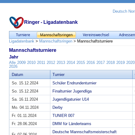
Deutsch
Nor
Ringer - Ligadatenbank
Turniere
Mannschaftsringen
Vereinswechsel
Adresse
Ligadatenbank
>
Mannschaftsringen
>
Mannschaftsturniere
Mannschaftsturniere
Jahr
Alle
2009
2010
2011
2012
2013
2014
2015
2016
2017
2018
2019
2020
2026
Datum
Turnier
So. 15.12.2024
Schüler Endrundenturnier
So. 15.12.2024
Finalturnier Jugendliga
Sa. 16.11.2024
Jugendligatunier U14
Mo. 04.11.2024
Derby
Fr. 01.11.2024
TUNIER 007
Fr. 28.06.2024
DMM für Länderteams
Deutsche Mannschaftsmeisterschaft
Fr. 07.06.2024